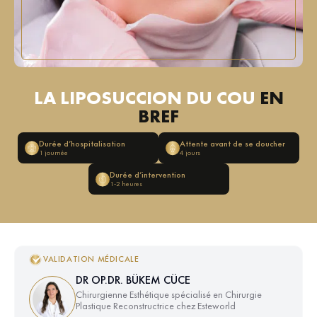
LA LIPOSUCCION DU COU
EN
BREF
Durée d’hospitalisation
Attente avant de se doucher
1 journée
4 jours
Durée d’intervention
1-2 heures
VALIDATION MÉDICALE
DR OP.DR. BÜKEM CÜCE
Chirurgienne Esthétique spécialisé en Chirurgie
Plastique Reconstructrice chez Esteworld