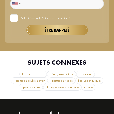
J’ai lu et j’accepte la
Politique de confidentialité
ÊTRE RAPPELÉ
SUJETS CONNEXES
liposuccion du cou
chirurgie esthétique
liposuccion
liposuccion double menton
liposuccion visage
liposuccion turquie
liposuccion prix
chirurgie esthétique turquie
turquie