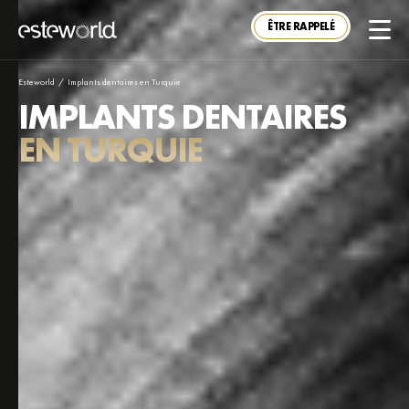
ÊTRE RAPPELÉ
Esteworld
/
Implants dentaires en Turquie
IMPLANTS DENTAIRES
EN TURQUIE