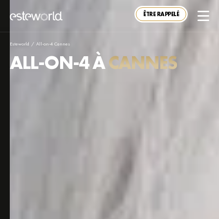
ÊTRE RAPPELÉ
Esteworld
/
All-on-4 Cannes
ALL-ON-4 À
CANNES