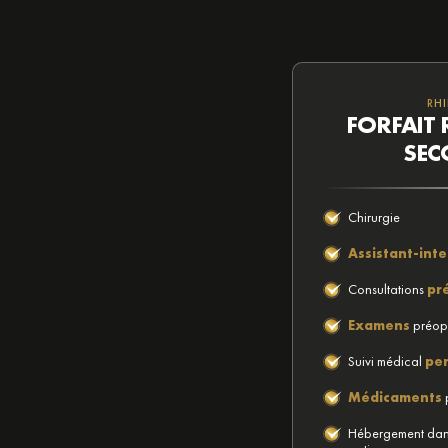
RH
FORFAIT 
SEC
Chirurgie
Assistant-int
Consultations
pr
Examens
préopé
Suivi médical
per
Médicaments
p
Hébergement da