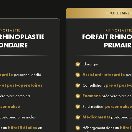
POPULAIRE
INOPLASTIE
RHINOPLASTI
RHINOPLASTIE
FORFAIT RHINO
ONDAIRE
PRIMAIR
Chirurgie
erprète
personnel dédié
Assistant-interprète
per
é et post-opératoires
Consultations
pré et post-
ratoires complets
Examens
préopératoires co
sonnalisé
Suivi médical
personnalisé
ostopératoires inclus
Médicaments
postopératoi
ns un
hôtel 5 étoiles
en
Hébergement dans un
hôtel 