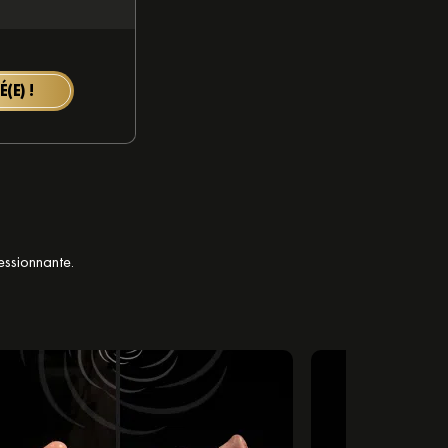
(E) !
essionnante.