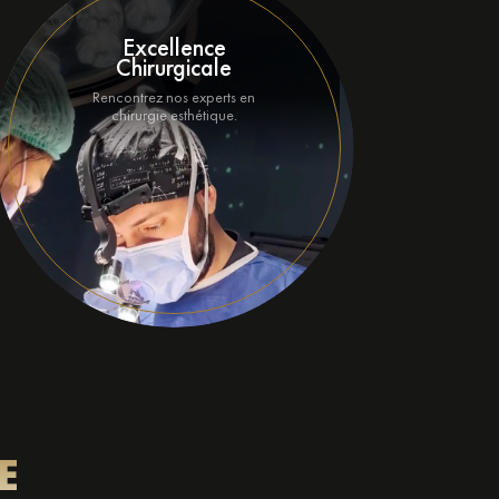
Excellence
Chirurgicale
U
Rencontrez nos experts en
chirurgie esthétique.
E