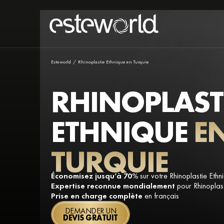
Esteworld
/
Rhinoplastie Ethnique en Turquie
RHINOPLAST
ETHNIQUE
E
TURQUIE
Économisez jusqu’à 70%
sur votre Rhinoplastie Ethn
Expertise reconnue mondialement
pour Rhinoplast
Prise en charge complète
en français
DEMANDER UN
DEVIS GRATUIT