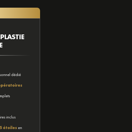
E
PLASTIE
E
sonnel dédié
opératoires
mplets
res inclus
5 étoiles
en