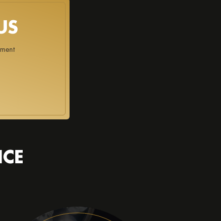
US
ement
NCE