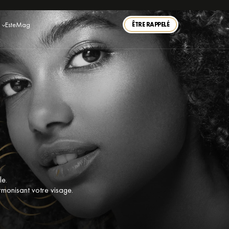
EsteMag
ÊTRE RAPPELÉ
le.
armonisant votre visage.