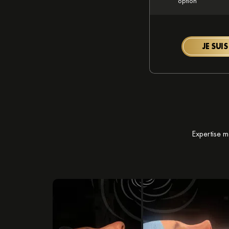
option
JE SUIS
Expertise m