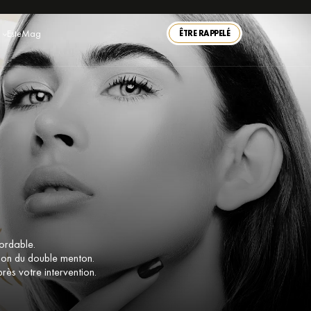
EsteMag
ÊTRE RAPPELÉ
ordable.
cion du double menton.
ès votre intervention.