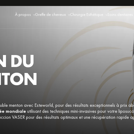
À propos
Greffe de cheveux
Chirurgie Esthétique
Soins dentaires
N DU
NTON
ouble menton avec Esteworld, pour des résultats exceptionnels à prix ab
ée mondiale
utilisant des techniques mini-invasives pour votre liposuc
ccion VASER pour des résultats optimaux et une récupération rapide apr