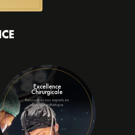
NCE
Excellence
Chirurgicale
U
Rencontrez nos experts en
chirurgie esthétique.