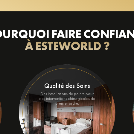
URQUOI FAIRE CONFIA
À ESTEWORLD ?
Qualité des Soins
Des installations de pointe pour
des interventions chirurgicales de
premier ordre.