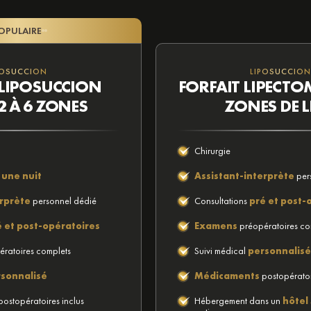
OPULAIRE
POSUCCION
LIPOSUCCION
 LIPOSUCCION
FORFAIT LIPECTOM
2 À 6 ZONES
ZONES DE L
Chirurgie
’une nuit
Assistant-interprète
per
erprète
personnel dédié
Consultations
pré et post-
é et post-opératoires
Examens
préopératoires co
ratoires complets
Suivi médical
personnalisé
sonnalisé
Médicaments
postopératoi
ostopératoires inclus
Hébergement dans un
hôtel 