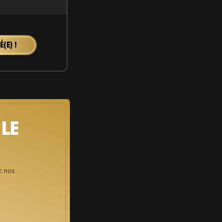
(E) !
LE
c nos