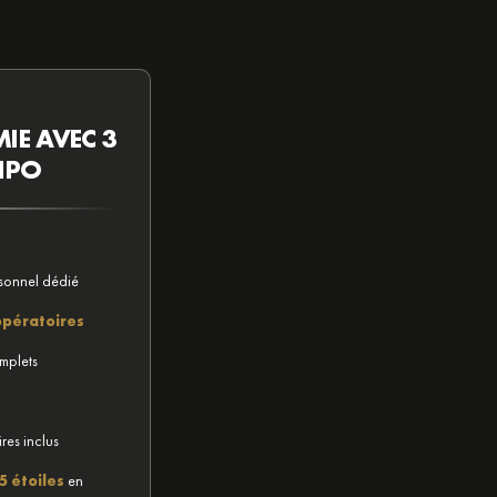
IE AVEC 3
IPO
sonnel dédié
opératoires
mplets
res inclus
5 étoiles
en