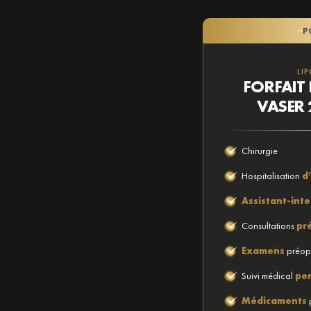
P
LI
FORFAIT
VASER 
Chirurgie
Hospitalisation
d
Assistant-int
Consultations
pr
Examens
préopé
Suivi médical
per
Médicaments
p