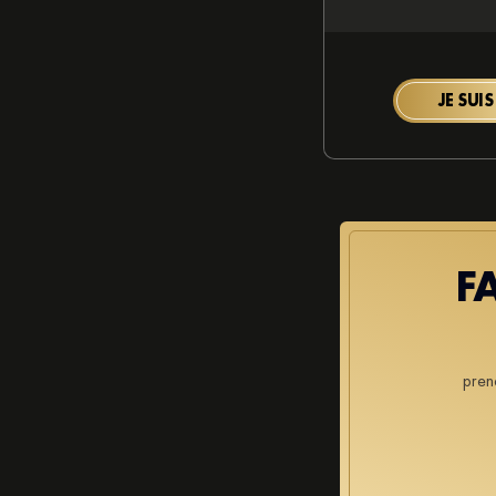
JE SUIS
F
pren