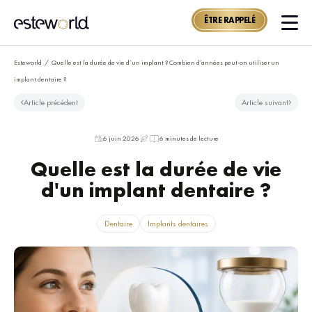
ÊTRE RAPPELÉ
Esteworld
/
Quelle est la durée de vie d’un implant ? Combien d’années peut-on utiliser un
implant dentaire ?
Article précédent
Article suivant
6 juin 2026
6 minutes de lecture
Quelle est la durée de vie
d'un implant dentaire ?
Dentaire
Implants dentaires