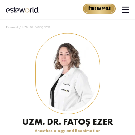
ÊTRE RAPPELÉ
Esteworld
/
UZM. DR. FATOŞ EZER
UZM. DR. FATOŞ EZER
Anesthesiology and Reanimation