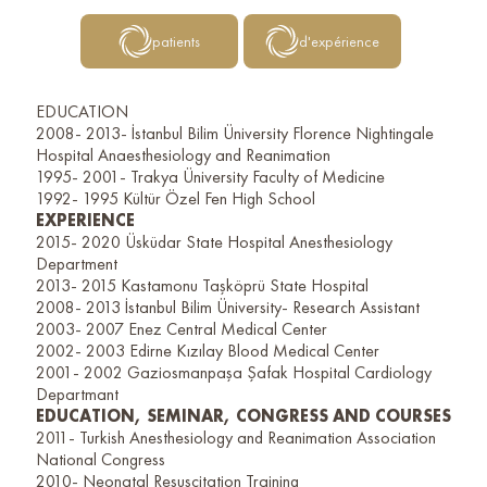
patients
d'expérience
EDUCATION
2008- 2013- İstanbul Bilim Üniversity Florence Nightingale
Hospital Anaesthesiology and Reanimation
1995- 2001- Trakya Üniversity Faculty of Medicine
1992- 1995 Kültür Özel Fen High School
EXPERIENCE
2015- 2020 Üsküdar State Hospital Anesthesiology
Department
2013- 2015 Kastamonu Taşköprü State Hospital
2008- 2013 İstanbul Bilim Üniversity- Research Assistant
2003- 2007 Enez Central Medical Center
2002- 2003 Edirne Kızılay Blood Medical Center
2001- 2002 Gaziosmanpaşa Şafak Hospital Cardiology
Departmant
EDUCATION, SEMINAR, CONGRESS AND COURSES
2011- Turkish Anesthesiology and Reanimation Association
National Congress
2010- Neonatal Resuscitation Training